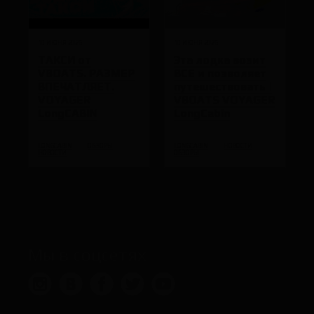
10 ИЮНЯ 2026
10 ИЮНЯ 2026
ТАКСИ от
Эта лодка возит
VBOATS. РАЗМЕР
ВСЕ и позволяет
ВПЕЧАТЛЯЕТ.
путешествовать |
VOYAGER
VBOATS VOYAGER
LongCABIN
LongCabin
LONGCABIN
ОБЗОРЫ
LONGCABIN
НОВОСТИ
НОВОСТИ
ОБЗОРЫ
Мы в соцсетях