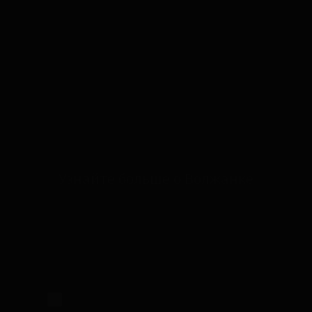
Узнайте больше о Волжанке
Настоящим подтверждаю, что я
ознакомлен и согласен с условиями