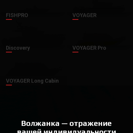
FISHPRO
VOYAGER
Discovery
VOYAGER Pro
VOYAGER Long Cabin
Волжанка — отражение
вашей индивидуальности