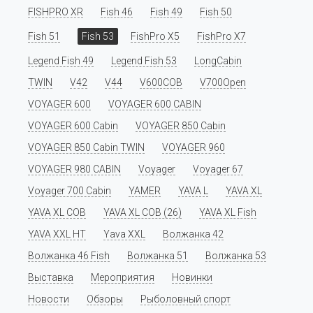
FISHPRO XR
Fish 46
Fish 49
Fish 50
Fish 51
Fish 53
FishPro X5
FishPro X7
Legend Fish 49
Legend Fish 53
LongCabin
TWIN
V42
V44
V600COB
V700Open
VOYAGER 600
VOYAGER 600 CABIN
VOYAGER 600 Cabin
VOYAGER 850 Cabin
VOYAGER 850 Cabin TWIN
VOYAGER 960
VOYAGER 980 CABIN
Voyager
Voyager 67
Voyager 700 Cabin
YAMER
YAVA L
YAVA XL
YAVA XL COB
YAVA XL COB (26)
YAVA XL Fish
YAVA XXL HT
Yava XXL
Волжанка 42
Волжанка 46 Fish
Волжанка 51
Волжанка 53
Выставка
Мероприятия
Новинки
Новости
Обзоры
Рыболовный спорт