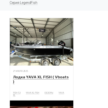
Серия LegendFish
21 ИЮЛЯ 2025
Лодка YAVA XL FISH ( Vboats
)
FISH 53
YAVA XL FISH
ОБЗОРЫ
YAVA
XL