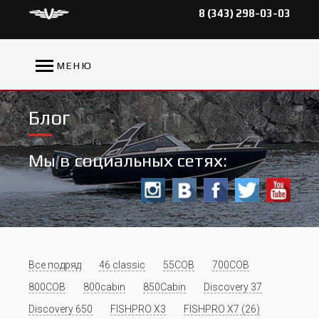
8 (343) 298-03-03
МЕНЮ
Блог
Мы в социальных сетях:
Все подряд
46 classic
55COB
700COB
800COB
800cabin
850Cabin
Discovery 37
Discovery 650
FISHPRO X3
FISHPRO X7 (26)