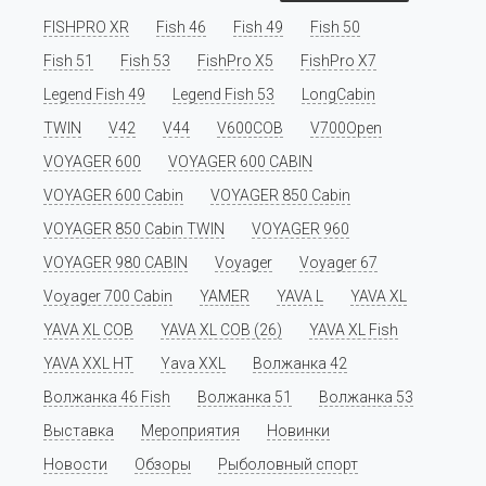
FISHPRO XR
Fish 46
Fish 49
Fish 50
Fish 51
Fish 53
FishPro X5
FishPro X7
Legend Fish 49
Legend Fish 53
LongCabin
TWIN
V42
V44
V600COB
V700Open
VOYAGER 600
VOYAGER 600 CABIN
VOYAGER 600 Cabin
VOYAGER 850 Cabin
VOYAGER 850 Cabin TWIN
VOYAGER 960
VOYAGER 980 CABIN
Voyager
Voyager 67
Voyager 700 Cabin
YAMER
YAVA L
YAVA XL
YAVA XL COB
YAVA XL COB (26)
YAVA XL Fish
YAVA XXL HT
Yava XXL
Волжанка 42
Волжанка 46 Fish
Волжанка 51
Волжанка 53
Выставка
Мероприятия
Новинки
Новости
Обзоры
Рыболовный спорт