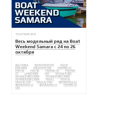
15 ОКТЯБРЯ 2025
Весь модельный ряд на Boat
Weekend Samara с 24 по 26
октября
ВЫСТАВКА
МЕРОПРИЯТИЯ
55COB
850CABIN
DISCOVERY 650
FISHPRO X3
FISH 46
FISH 50
FISHPRO X5
FISHPRO
X7
LONGCABIN
V42
VOYAGER 600
VOYAGER 600 CABIN
VOYAGER 600 CABIN
VOYAGER 850 CABIN
YAVA L
YAVA XL
YAVA XL COB
YAVA XL FISH
ВОЛЖАНКА 42
ВОЛЖАНКА 53
ВОЛЖАНКА 51
FISHPRO X7
(26)