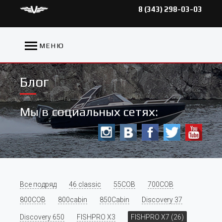
8 (343) 298-03-03
МЕНЮ
Блог
Мы в социальных сетях:
Все подряд
46 classic
55COB
700COB
800COB
800cabin
850Cabin
Discovery 37
Discovery 650
FISHPRO X3
FISHPRO X7 (26)