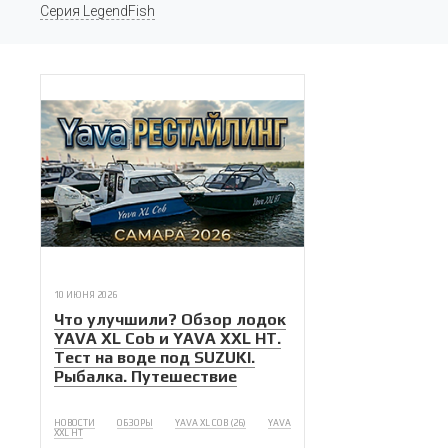
Серия LegendFish
10 ИЮНЯ 2026
Что улучшили? Обзор лодок
YAVA XL Cob и YAVA XXL HT.
Тест на воде под SUZUKI.
Рыбалка. Путешествие
НОВОСТИ
ОБЗОРЫ
YAVA XL COB (26)
YAVA
XXL HT