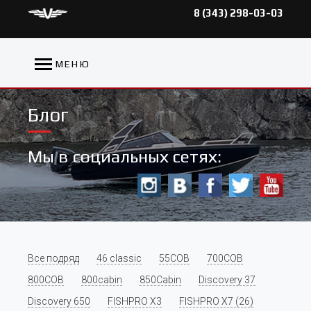
8 (343) 298-03-03
МЕНЮ
Блог
Мы в социальных сетях:
Все подряд
46 classic
55COB
700COB
800COB
800cabin
850Cabin
Discovery 37
Discovery 650
FISHPRO X3
FISHPRO X7 (26)