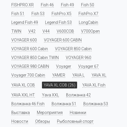
FISHPRO XR
Fish 46
Fish 49
Fish 50
Fish 51
Fish 53
FishPro X5
FishPro X7
Legend Fish 49
Legend Fish 53
LongCabin
TWIN
V42
V44
V600COB
V700Open
VOYAGER 600
VOYAGER 600 CABIN
VOYAGER 600 Cabin
VOYAGER 850 Cabin
VOYAGER 850 Cabin TWIN
VOYAGER 960
VOYAGER 980 CABIN
Voyager
Voyager 67
Voyager 700 Cabin
YAMER
YAVA L
YAVA XL
YAVA XL COB
YAVA XL COB (26)
YAVA XL Fish
YAVA XXL HT
Yava XXL
Волжанка 42
Волжанка 46 Fish
Волжанка 51
Волжанка 53
Выставка
Мероприятия
Новинки
Новости
Обзоры
Рыболовный спорт